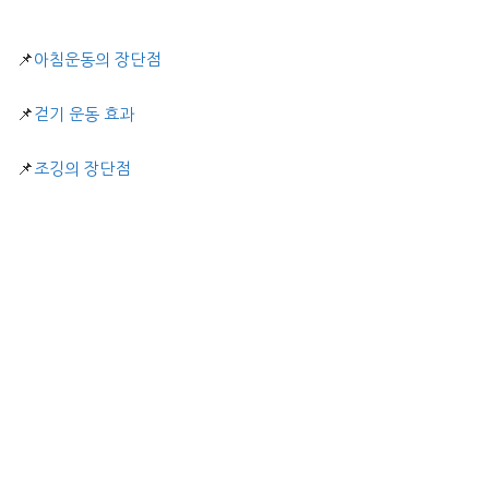
📌
아침운동의 장단점
📌
걷기 운동 효과
📌
조깅의 장단점