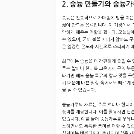
2. 숭늉 만들기와 숭늉가
숭늉은 전통적으로 가마솥에 밥을 지은
끓여 만드는 음료입니다. 이 과정에서 
안하게 해주는 역할을 합니다. 오늘날에
수 있으며, 굳이 불을 지피지 않아도 
은 일정한 온도와 시간으로 조리되기 때
최근에는 숭늉을 더 간편하게 즐길 수
루는 쌀이나 현미를 고온에서 구워 누룽
타기만 해도 숭늉 특유의 향과 맛을 구
기 때문에 바쁜 일상 속에서도 빠르게 
을 낼 수 있습니다.
숭늉가루의 재료는 주로 백미나 현미이
풍미를 제공합니다. 이를 활용하면 단순
있습니다. 예를 들어 숭늉가루를 우유
소하면서도 독특한 풍미를 더할 수 있습
심지어는 버블티까지 출시되며 젊은 세