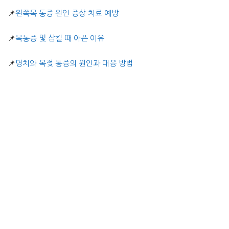
📌
왼쪽목 통증 원인 증상 치료 예방
📌
목통증 및 삼킬 때 아픈 이유
📌
명치와 목젖 통증의 원인과 대응 방법