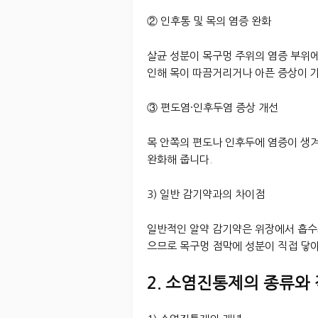
② 인후통 및 목의 염증 완화
살균 성분이 목구멍 주위의 염증 부위에
인해 목이 따끔거리거나 아픈 증상이 
③ 편도염·인후두염 증상 개선
목 안쪽의 편도나 인후두에 염증이 생
완화해 줍니다.
3) 일반 감기약과의 차이점
일반적인 알약 감기약은 위장에서 흡수
으므로 목구멍 점막에 성분이 직접 닿아
2. 소염진통제의 종류와