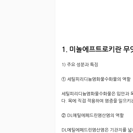
1. 미놀에프트로키란 무
1) 주요 성분과 특징
① 세틸피리디늄염화물수화물의 역할
세틸피리디늄염화물수화물은 입안과 목
다. 목에 직접 작용하여 염증을 일으키
② DL메틸에페드린염산염의 역할
DL메틸에페드린염산염은 기관지를 넓혀