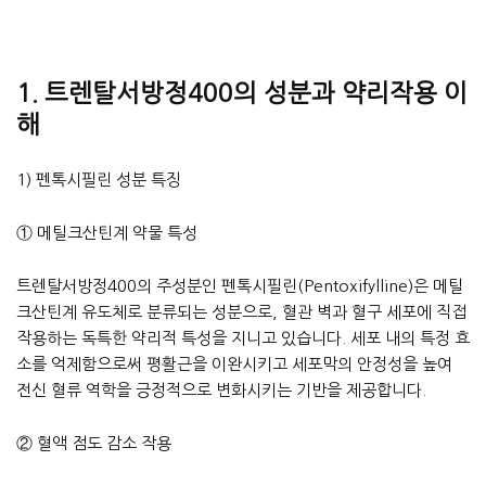
1. 트렌탈서방정400의 성분과 약리작용 이
해
1) 펜톡시필린 성분 특징
① 메틸크산틴계 약물 특성
트렌탈서방정400의 주성분인 펜톡시필린(Pentoxifylline)은 메틸
크산틴계 유도체로 분류되는 성분으로, 혈관 벽과 혈구 세포에 직접
작용하는 독특한 약리적 특성을 지니고 있습니다. 세포 내의 특정 효
소를 억제함으로써 평활근을 이완시키고 세포막의 안정성을 높여
전신 혈류 역학을 긍정적으로 변화시키는 기반을 제공합니다.
② 혈액 점도 감소 작용