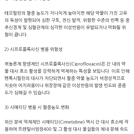
테오필린의 혈중 농도가 지나치게 높아지면 해당 약물이 가진 고유
의 독성이 발현되어 심한 구토, 전신 발작, 위험한 수준의 빈맥 등 중
추신경계 및 심혈관계의 심각한 이상반응이 유발되거나 악화될 위
험이 큽니다.
2) 시프로플록사신 병용 위험성
퀴놀론계 항생제인 시프로플록사신(Ciprofloxacin)은 간 내의 약
물 대사 효소 활성을 강력하게 억제하는 특성을 보입니다. 이로 인해
펜톡시필린의 대사가 차단되면서 혈중 약물 농도가 비정상적으로
치솟아 어지러움이나 위장장애 같은 이상반응의 발생 빈도와 중증
도가 심해질 수 있습니다.
3) 시메티딘 병용 시 혈중농도 변화
위산 분비 억제제인 시메티딘(Cimetidine) 역시 간 대사 효소에 작
용하여 트렌탈서방정400 및 그 활성 대사 물질들의 체내 분해 속도