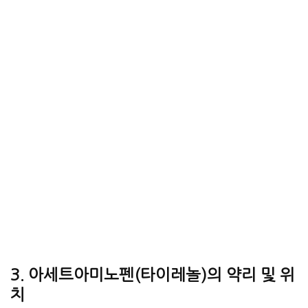
3. 아세트아미노펜(타이레놀)의 약리 및 위
치